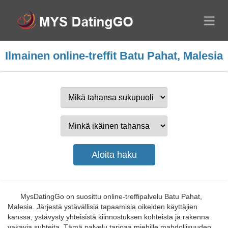
Ilmainen online-treffit Batu Pahat, Malesia
MysDatingGo on suosittu online-treffipalvelu Batu Pahat,
Malesia. Järjestä ystävällisiä tapaamisia oikeiden käyttäjien
kanssa, ystävysty yhteisistä kiinnostuksen kohteista ja rakenna
vakavia suhteita. Tämä palvelu tarjoaa miehille mahdollisuuden