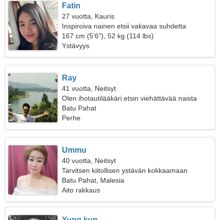
Fatin
27 vuotta, Kauris
Inspiroiva nainen etsii vakavaa suhdetta
167 cm (5'6"), 52 kg (114 lbs)
Ystävyys
Ray
41 vuotta, Neitsyt
Olen ihotautilääkäri etsin viehättävää naista
Batu Pahat
Perhe
Ummu
40 vuotta, Neitsyt
Tarvitsen kiitollisen ystävän kokkaamaan
yhdessä
Batu Pahat, Malesia
Aito rakkaus
Yung kun