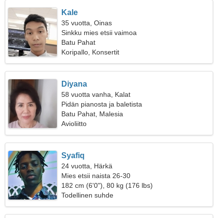
Kale
35 vuotta, Oinas
Sinkku mies etsii vaimoa
Batu Pahat
Koripallo, Konsertit
Diyana
58 vuotta vanha, Kalat
Pidän pianosta ja baletista
Batu Pahat, Malesia
Avioliitto
Syafiq
24 vuotta, Härkä
Mies etsii naista 26-30
182 cm (6'0"), 80 kg (176 lbs)
Todellinen suhde