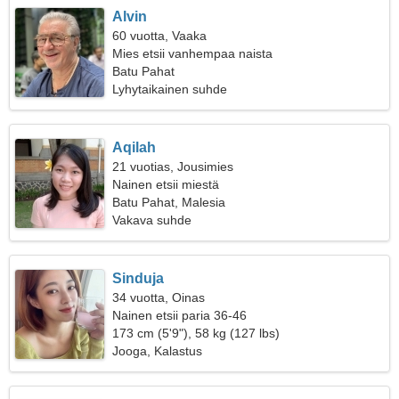
Alvin
60 vuotta, Vaaka
Mies etsii vanhempaa naista
Batu Pahat
Lyhytaikainen suhde
Aqilah
21 vuotias, Jousimies
Nainen etsii miestä
Batu Pahat, Malesia
Vakava suhde
Sinduja
34 vuotta, Oinas
Nainen etsii paria 36-46
173 cm (5'9"), 58 kg (127 lbs)
Jooga, Kalastus