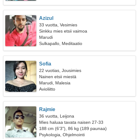
Azizul
33 vuotta, Vesimies
Sinkku mies etsii vaimoa
Marudi
Sulkapallo, Meditaatio
Sofia
22 vuotias, Jousimies
Nainen etsii miestä
Marudi, Malesia
Avioliitto
Rajmie
36 vuotta, Leijona
Mies haluaa tavata naisen 27-33
188 cm (6'3"), 86 kg (189 paunaa)
Psykologia, Ohjelmointi