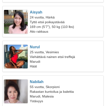
Aisyah
24 vuotta, Härkä
Tyttö etsii poikaystävää
169 cm (5'7"), 50 kg (110 lbs)
Aito rakkaus
Nurul
25 vuotta, Vesimies
Viehättävä nainen etsii treffejä
Marudi
Häät
Nabilah
55 vuotta, Skorpioni
Rakastan kuntoilua ja balettia
Marudi, Malesia
Ystävyys