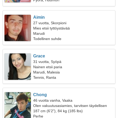
Pyörä, Huumori
Aimin
27 vuotta, Skorpioni
Mies etsii tyttöystävää
Marudi
Todellinen suhde
Grace
31 vuotta, Syöpä
Nainen etsii paria
Marudi, Malesia
Tennis, Ranta
Chong
46 vuotta vanha, Vaaka
Olen vakuutusasiamies, tarvitsen täydellisen
naisen
187 cm (6'2"), 84 kg (185 lbs)
Perhe