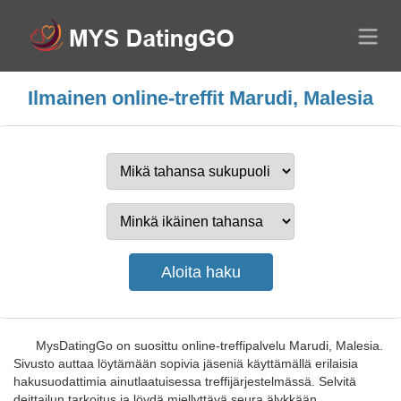
Ilmainen online-treffit Marudi, Malesia
MysDatingGo on suosittu online-treffipalvelu Marudi, Malesia.
Sivusto auttaa löytämään sopivia jäseniä käyttämällä erilaisia
hakusuodattimia ainutlaatuisessa treffijärjestelmässä. Selvitä
deittailun tarkoitus ja löydä miellyttävä seura älykkään