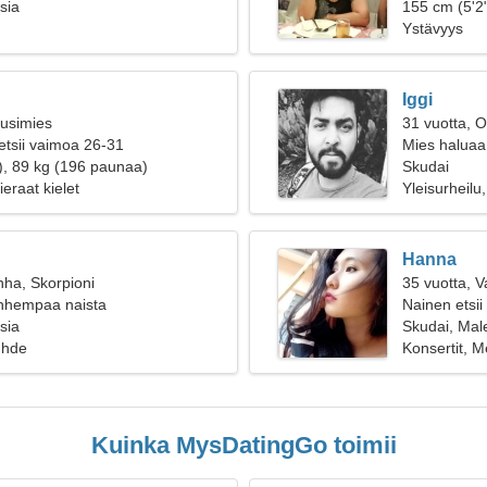
sia
155 cm (5'2"
Ystävyys
Iggi
ousimies
31 vuotta, O
etsii vaimoa 26-31
Mies haluaa
), 89 kg (196 paunaa)
Skudai
ieraat kielet
Yleisurheilu
Hanna
nha, Skorpioni
35 vuotta, 
anhempaa naista
Nainen etsii
sia
Skudai, Mal
uhde
Konsertit, M
Kuinka MysDatingGo toimii