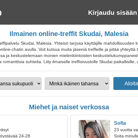
Kirjaudu sisään
Ilmainen online-treffit Skudai, Malesia
ffipalvelu Skudai, Malesia. Yhteisö tarjoaa käyttäjille mahdollisuuden
nline-chatin avulla. Voit kutsua muita jäseniä treffeille ja pitää yhteyt
sa ja keskustelemaan monien mielenkiintoisten keskustelukumppaneide
omanttisia suhteita. Liity ilmaiselle treffisivustolle Skudai paikallisille, u
Miehet ja naiset verkossa
Sofia
itsyt
23 vuotta v
ttöystävää 24-28
Soita minull