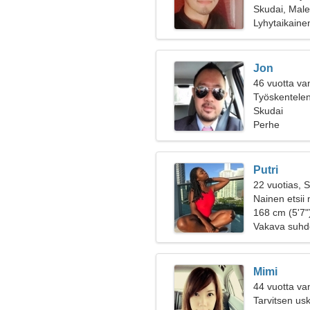
Skudai, Male
Lyhytaikaine
Jon
46 vuotta va
Työskentelen 
naisen
Skudai
Perhe
Putri
22 vuotias, 
Nainen etsii
168 cm (5'7")
Vakava suhd
Mimi
44 vuotta va
Tarvitsen us