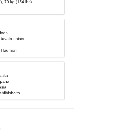
), 70 kg (154 lbs)
inas
 tavata naisen
, Huumori
Vaaka
 paria
esia
ehiläishoito