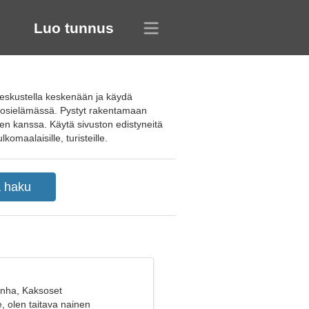
Luo tunnus
 keskustella keskenään ja käydä
tä tosielämässä. Pystyt rakentamaan
n kanssa. Käytä sivuston edistyneitä
lkomaalaisille, turisteille.
anha, Kaksoset
e, olen taitava nainen