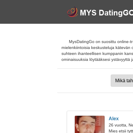
MysDatingGo on suosittu online-tre
mielenkiintoisia keskusteluja kätevän o
suhteen ihanteellisen kumppanin kans
ominaisuuksia löytääksesi ystävyyttä ja r
Alex
26 vuotta, Ne
Mies etsii ty