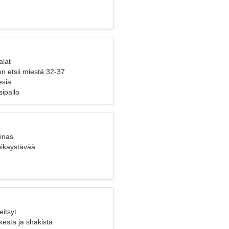
alat
n etsii miestä 32-37
esia
ipallo
inas
poikaystävää
eitsyt
esta ja shakista