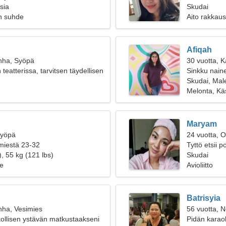
sia
Skudai
n suhde
Aito rakkaus
Afiqah
nha, Syöpä
30 vuotta, K
teatterissa, tarvitsen täydellisen
Sinkku naine
Skudai, Mal
Melonta, Käs
Maryam
Syöpä
24 vuotta, O
 miestä 23-32
Tyttö etsii 
, 55 kg (121 lbs)
Skudai
e
Avioliitto
Batrisyia
nha, Vesimies
56 vuotta, N
kollisen ystävän matkustaakseni
Pidän karaok