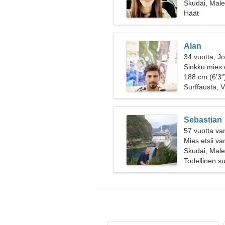
Skudai, Male
Häät
Alan
34 vuotta, J
Sinkku mies 
188 cm (6'3"
Surffausta, V
Sebastian
57 vuotta va
Mies etsii v
Skudai, Male
Todellinen s